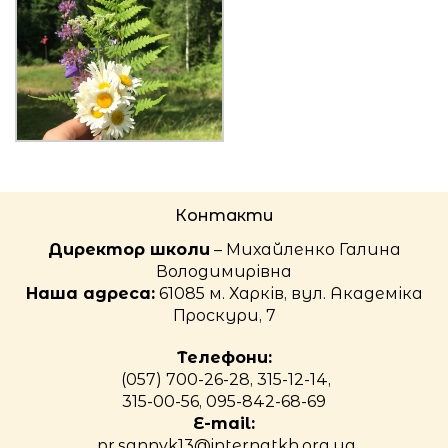
Контакти
Директор школи
– Михайленко Галина
Володимирівна
Наша адреса:
61085 м. Харків, вул. Академіка
Проскури, 7
Телефони:
(057) 700-26-28, 315-12-14,
315-00-56, 095-842-68-69
E-mail:
pr.sannvk13@internatkh.org.ua