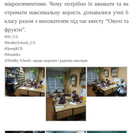
мікроелементами. Чому потрібно їх вживати та як
отримати максимальну користь дізнавалися учні 6
класу разом з вихователем
під час квесту “Овочі та
фрукти”.
#HS_UA
#HealthySchools_UA
#ЦентрКСВ
#Mondelez
@Healthy Schools: заради здорових і радісних школярів