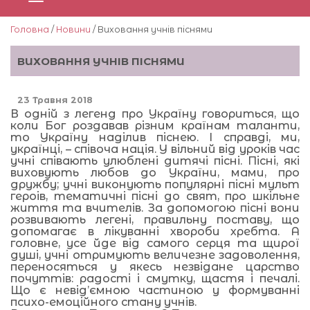
Головна
/
Новини
/ Виховання учнів піснями
ВИХОВАННЯ УЧНІВ ПІСНЯМИ
23 Травня 2018
В одній з легенд про Україну говориться, що
коли Бог роздавав різним країнам таланти,
то Україну наділив піснею. І справді, ми,
українці, – співоча нація. У вільний від уроків час
учні співають улюблені дитячі пісні. Пісні, які
виховують любов до України, мами, про
дружбу; учні виконують популярні пісні мульт
героів, тематичні пісні до свят, про шкільне
життя та вчителів. За допомогою пісні вони
розвивають легені, правильну поставу, що
допомагає в лікуванні хвороби хребта. А
головне, усе йде від самого серця та щирої
душі, учні отримують величезне задоволення,
переносяться у якесь незвідане царство
почуттів: радості і смутку, щастя і печалі.
Що є невід’ємною частиною у формуванні
психо-емоційного стану учнів.