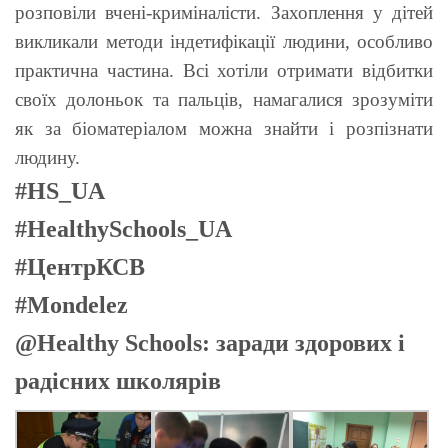
розповіли вчені-криміналісти. Захоплення у дітей
викликали методи індетифікації людини, особливо
практична частина. Всі хотіли отримати відбитки
своїх долоньок та пальців, намагалися зрозуміти
як за біоматеріалом можна знайти і розпізнати
людину.
#HS_UA
#HealthySchools_UA
#ЦентрКСВ
#Mondelez
@Healthy Schools: заради здорових і
радісних школярів