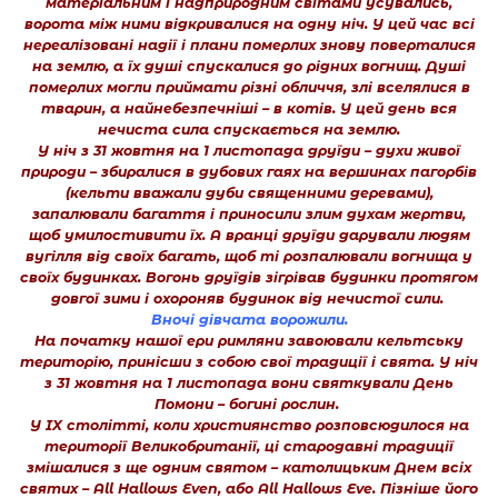
матеріальним і надприродним світами усувались,
ворота між ними відкривалися на одну ніч. У цей час всі
нереалізовані надії і плани померлих знову поверталися
на землю, а їх душі спускалися до рідних вогнищ. Душі
померлих могли приймати різні обличчя, злі вселялися в
тварин, а найнебезпечніші – в котів. У цей день вся
нечиста сила спускається на землю.
У ніч з 31 жовтня на 1 листопада друїди – духи живої
природи – збиралися в дубових гаях на вершинах пагорбів
(кельти вважали дуби священними деревами),
запалювали багаття і приносили злим духам жертви,
щоб умилостивити їх. А вранці друїди дарували людям
вугілля від своїх багать, щоб ті розпалювали вогнища у
своїх будинках. Вогонь друїдів зігрівав будинки протягом
довгої зими і охороняв будинок від нечистої сили.
Вночі дівчата ворожили.
На початку нашої ери римляни завоювали кельтську
територію, принісши з собою свої традиції і свята. У ніч
з 31 жовтня на 1 листопада вони святкували День
Помони – богині рослин.
У IX столітті, коли християнство розповсюдилося на
території Великобританії, ці стародавні традиції
змішалися з ще одним святом – католицьким Днем всіх
святих – All Hallows Even, або All Hallows Eve. Пізніше його