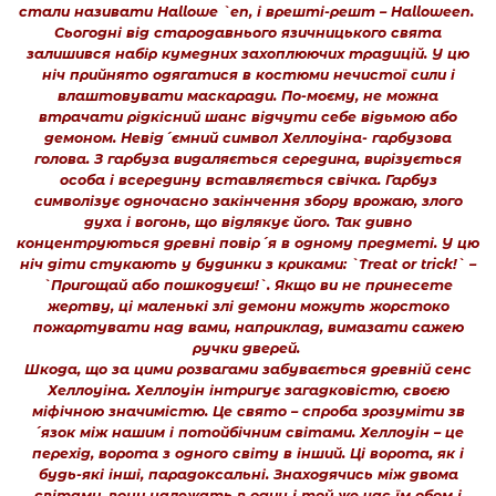
стали називати Hallowe `en, і врешті-решт – Halloween.
Сьогодні від стародавнього язичницького свята
залишився набір кумедних захоплюючих традицій. У цю
ніч прийнято одягатися в костюми нечистої сили і
влаштовувати маскаради. По-моєму, не можна
втрачати рідкісний шанс відчути себе відьмою або
демоном. Невід´ємний символ Хеллоуіна- гарбузова
голова. З гарбуза видаляється середина, вирізується
особа і всередину вставляється свічка. Гарбуз
символізує одночасно закінчення збору врожаю, злого
духа і вогонь, що відлякує його. Так дивно
концентруються древні повір´я в одному предметі. У цю
ніч діти стукають у будинки з криками: `Treat or trick!` –
`Пригощай або пошкодуєш!`. Якщо ви не принесете
жертву, ці маленькі злі демони можуть жорстоко
пожартувати над вами, наприклад, вимазати сажею
ручки дверей.
Шкода, що за цими розвагами забувається древній сенс
Хеллоуіна. Хеллоуін інтригує загадковістю, своєю
міфічною значимістю. Це свято – спроба зрозуміти зв
´язок між нашим і потойбічним світами. Хеллоуін – це
перехід, ворота з одного світу в інший. Ці ворота, як і
будь-які інші, парадоксальні. Знаходячись між двома
світами, вони належать в один і той же час їм обом і