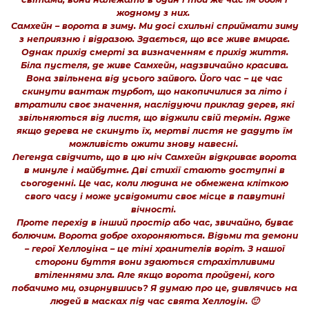
жодному з них.
Самхейн – ворота в зиму. Ми досі схильні сприймати зиму
з неприязню і відразою. Здається, що все живе вмирає.
Однак прихід смерті за визначенням є прихід життя.
Біла пустеля, де живе Самхейн, надзвичайно красива.
Вона звільнена від усього зайвого. Його час – це час
скинути вантаж турбот, що накопичилися за літо і
втратили своє значення, наслідуючи приклад дерев, які
звільняються від листя, що віджили свій термін. Адже
якщо дерева не скинуть їх, мертві листя не дадуть їм
можливість ожити знову навесні.
Легенда свідчить, що в цю ніч Самхейн відкриває ворота
в минуле і майбутнє. Дві стихії стають доступні в
сьогоденні. Це час, коли людина не обмежена кліткою
свого часу і може усвідомити своє місце в павутині
вічності.
Проте перехід в інший простір або час, звичайно, буває
болючим. Ворота добре охороняються. Відьми та демони
– герої Хеллоуіна – це тіні хранителів воріт. З нашої
сторони буття вони здаються страхітливими
втіленнями зла. Але якщо ворота пройдені, кого
побачимо ми, озирнувшись? Я думаю про це, дивлячись на
людей в масках під час свята Хеллоуін. 🙂