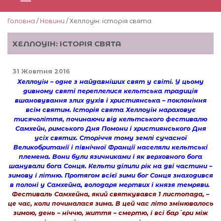
Головна
/
Новини
/ Хеллоуін: історія свята
ХЕЛЛОУІН: ІСТОРІЯ СВЯТА
31 Жовтня 2016
Хеллоуін – одне з найдавніших свят у світі. У цьому
дивному святі переплелися кельтська традиція
вшановування злих духів і християнська – поклоніння
всім святим. Історія свята Хеллоуін нараховує
тисячоліття, починаючи від кельтського фестивалю
Самхейн, римського Дня Помони і християнського Дня
усіх святих. Сторіччя тому землі сучасної
Великобританії і північної Франції населяли кельтські
племена. Вони були язичниками і як верховного бога
шанували бога Сонця. Кельти ділили рік на дві частини –
зимову і літню. Протягом всієї зими бог Сонця знаходився
в полоні у Самхейна, володаря мертвих і князя темряви.
Фестиваль Самхейна, який святкувався 1 листопада, –
це час, коли починалася зима. В цей час літо змінювалось
зимою, день – ніччю, життя – смертю, і всі бар´єри між