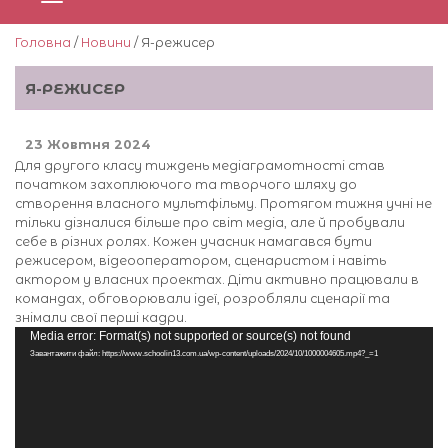
Головна
/
Новини
/ Я-режисер
Я-РЕЖИСЕР
23 Жовтня 2024
Для другого класу тиждень медіаграмотності став
початком захоплюючого та творчого шляху до
створення власного мультфільму. Протягом тижня учні не
тільки дізналися більше про світ медіа, але й пробували
себе в різних ролях. Кожен учасник намагався бути
режисером, відеооператором, сценаристом і навіть
актором у власних проектах. Діти активно працювали в
командах, обговорювали ідеї, розробляли сценарії та
знімали свої перші кадри.
Відеопрогравач
Media error: Format(s) not supported or source(s) not found
Завантажити файл: https://www.schoolin13.com.ua/wp-content/uploads/2024/10/1000004605.mp4?_=1