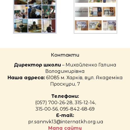
Контакти
Директор школи
– Михайленко Галина
Володимирівна
Наша адреса:
61085 м. Харків, вул. Академіка
Проскури, 7
Телефони:
(057) 700-26-28, 315-12-14,
315-00-56, 095-842-68-69
E-mail:
pr.sannvk13@internatkh.org.ua
Мапа сайту