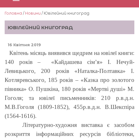
Головна
/
Новини
/ Ювілейний книгоград
ЮВІЛЕЙНИЙ КНИГОГРАД
16 Квітня 2019
Квітень місяць виявився щедрим на ювілеї книги:
140 років – «Кайдашева сім’я» І. Нечуй-
Левицького, 200 років «Наталка-Полтавка» І.
Котляревського, 185 років – «Казка про золотого
півника» О. Пушкіна, 180 років «Мертві душі» М.
Гоголя; та ювілеї письменників: 210 р.в.д.н.
М.В.Гоголя (1809-1852), 455р.в.д.н. В.Шекспіра
(1564-1616).
Літературно-художня виставка є засобом
розкриття інформаційних ресурсів бібліотеки,