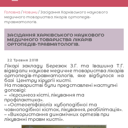
Головна
/
Новини
/ Засідання Харківського наукового
медичного товариства лікарів ортопедів-
травматологів.
ЗАСІДАННЯ ХАРКІВСЬКОГО НАУКОВОГО
МЕДИЧНОГО ТОВАРИСТВА ЛІКАРІВ
ОРТОПЕДІВ-ТРАВМАТОЛОГІВ.
22 Травня 2018
Лікарі закладу Березюк З.Г. та Івашина Т.Г.
відвідали наукове медичне товариства лікарів
ортопедів-травматологів, яке відбулося на
базі Центру хірургії кисті.
На товаристві були представлені наступні
доповіді:
– «Ієрсинеоз кісті, лікування та
профілактика».
– «Остеоепіфізіоліз кубоподібної та
човноподібної кісток, лікування, реабілітація».
– «Використання динамічних ортезів при
лікуванні травм кисті».