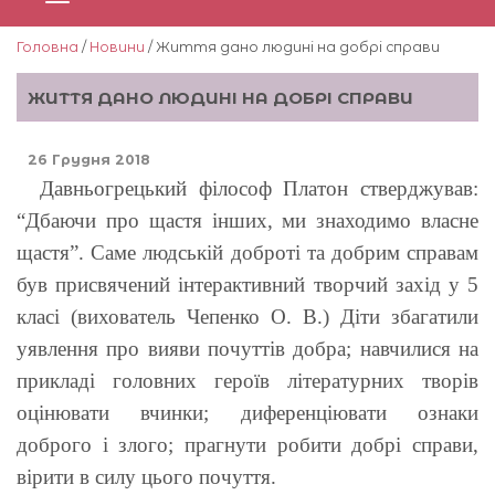
Головна
/
Новини
/ Життя дано людині на добрі справи
ЖИТТЯ ДАНО ЛЮДИНІ НА ДОБРІ СПРАВИ
26 Грудня 2018
Давньогрецький філософ Платон стверджував:
“Дбаючи про щастя інших, ми знаходимо власне
щастя”.
Саме людській доброті та добрим справам
був присвячений інтерактивний творчий захід у 5
класі (вихователь Чепенко О. В.)
Діти збагатили
уявлення про вияви почуттів добра; навчилися на
прикладі головних героїв літературних творів
оцінювати вчинки; диференціювати ознаки
доброго і злого; прагнути робити добрі справи,
вірити в силу цього почуття.