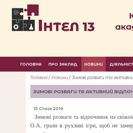
ака
ГОЛОВНА
ПРО ЗАКЛАД
НОВИНИ
ДІЯЛЬНІС
Головна
/
Новини
/ Зимові розваги та активни
ЗИМОВІ РОЗВАГИ ТА АКТИВНИЙ ВІДПО
15 Січня 2019
Зимовi розваги та відпочинок
на
свіжо
О.А. грали в рухливі iгри, щоб не заме