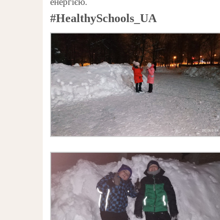
енергією.
#HealthySchools_UA