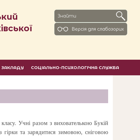
ький
івської
Версiя для слабозорих
Ь ЗАКЛАДУ
СОЦІАЛЬНО-ПСИХОЛОГІЧНА СЛУЖБА
 класу. Учнi разом з вихователькою Букій
з гірки та зарядитися зимовою, сніговою