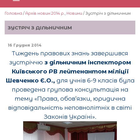
Головна
/
Архів новин 2014 р.
,
Новини
/ Зустріч з дільничним
ЗУСТРІЧ З ДІЛЬНИЧНИМ
16 Грудня 2014
Тиждень правових знань завершився
зустріччю
з
дільничним інспектором
Київського РВ лейтенантом міліції
Шевченко Є.О.,
для учнів 6-9 класів була
проведена групова консультація на
тему «Права, обов’язки, юридична
відповідальність неповнолітніх в світі
Законів Україні».