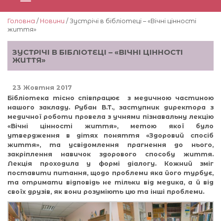
Головна
/
Новини
/ Зустрічі в бібліотеці – «Вічні цінності
життя»
ЗУСТРІЧІ В БІБЛІОТЕЦІ – «ВІЧНІ ЦІННОСТІ
ЖИТТЯ»
23 Жовтня 2017
Бібліотека тісно співпрацює з медичною частиною
нашого закладу. Рубан В.Т., заступник директора з
медичної роботи провела з учнями пізнавальну лекцію
«Вічні цінності життя», метою якої було
утвердження в дітях поняття «Здоровий спосіб
життя», та усвідомлення прагнення до нього,
закріплення навичок здорового способу життя.
Лекція проходила у формі діалогу. Кожний зміг
поставити питання, щодо проблеми яка його турбує,
та отримати відповідь не тільки від медика, а й від
своїх друзів, як вони розуміють цю та інші проблеми.