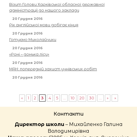
Візит Голови Харківської обласної державної
адміністрації до нашого закладу
20 Грудня 2016
Рік англійської мови добігає кінця
20 Грудня 2016
Готуємо Миколайчики
20 Грудня 2016
«Роні – донька лісу»
20 Грудня 2016
МАН: попередній захист учнівських робіт
20 Грудня 2016
«
1
2
3
4
5
...
10
20
30
...
»
»
Контакти
Директор школи
– Михайленко Галина
Володимирівна