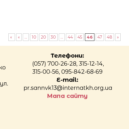
«
«
...
10
20
30
...
44
45
46
47
48
»
Телефони:
(057) 700-26-28, 315-12-14,
ко
315-00-56, 095-842-68-69
E-mail:
ул.
pr.sannvk13@internatkh.org.ua
Мапа сайту