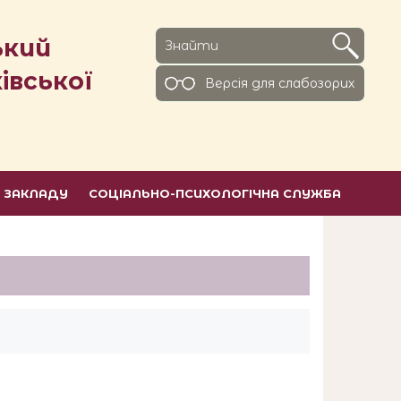
ький
івської
Версiя для слабозорих
Ь ЗАКЛАДУ
СОЦІАЛЬНО-ПСИХОЛОГІЧНА СЛУЖБА