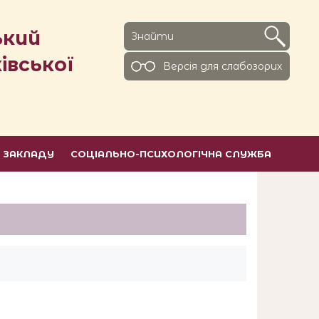
ький
івської
Версiя для слабозорих
Ь ЗАКЛАДУ
СОЦІАЛЬНО-ПСИХОЛОГІЧНА СЛУЖБА