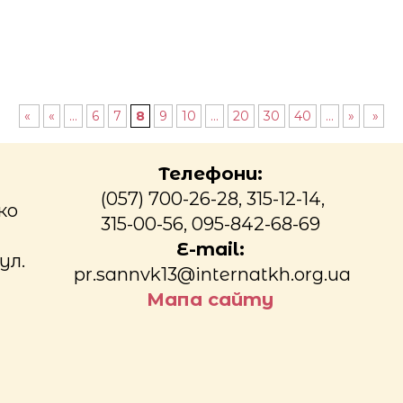
«
«
...
6
7
8
9
10
...
20
30
40
...
»
»
Телефони:
(057) 700-26-28, 315-12-14,
ко
315-00-56, 095-842-68-69
E-mail:
ул.
pr.sannvk13@internatkh.org.ua
Мапа сайту