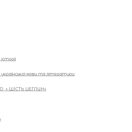
 історії
 з української мови та літератури
О « ШІСТЬ ЦЕГЛИН»
»