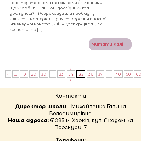
конструкторками та хіміками / хімікинями!
Що ж робили наші юні дослідники та
дослідниці? – Розраховували необхідну
кількість матеріалів для створення власної
інженерної конструкції. – Досліджували, як
кислоти та […]
Читати далі →
«
«
...
10
20
30
...
33
34
35
36
37
...
40
50
6
»
Контакти
Директор школи
– Михайленко Галина
Володимирівна
Наша адреса:
61085 м. Харків, вул. Академіка
Проскури, 7
Телефони: