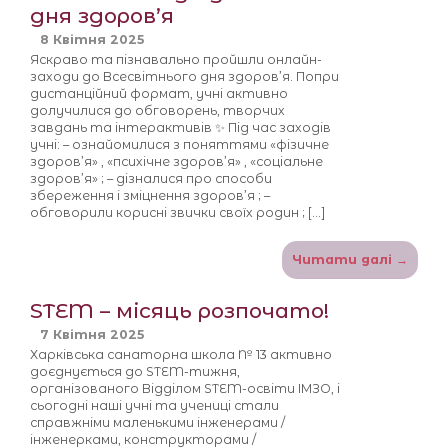
дня здоров’я
8 Квітня 2025
Яскраво та пізнавально пройшли онлайн-
заходи до Всесвітнього дня здоров’я. Попри
дистанційний формат, учні активно
долучилися до обговорень, творчих
завдань та інтерактивів ✨ Під час заходів
учні: – ознайомилися з поняттями «фізичне
здоров’я» ️, «психічне здоров’я» , «соціальне
здоров’я» ; – дізналися про способи
збереження і зміцнення здоров’я ; –
обговорили корисні звички своїх родин ‍‍‍; […]
Читати далі →
STEM – місяць розпочато!
7 Квітня 2025
Харківська санаторна школа № 13 активно
доєднується до STEM-тижня,
організованого Відділом STEM-освіти ІМЗО, і
сьогодні наші учні та учениці стали
справжніми маленькими інженерами /
інженерками, конструкторами /