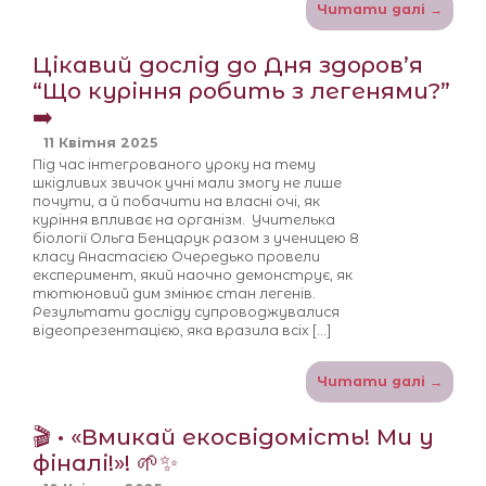
Читати далі →
Цікавий дослід до Дня здоров’я
“Що куріння робить з легенями?”
➡️
11 Квітня 2025
Під час інтегрованого уроку на тему
шкідливих звичок учні мали змогу не лише
почути, а й побачити на власні очі, як
куріння впливає на організм. ‍ Учителька
біології Ольга Бенцарук разом з ученицею 8
класу Анастасією Очередько провели
експеримент, який наочно демонструє, як
тютюновий дим змінює стан легенів.
Результати досліду супроводжувалися
відеопрезентацією, яка вразила всіх […]
Читати далі →
🎬 • «Вмикай екосвідомість! Ми у
фіналі!»! 🌱✨