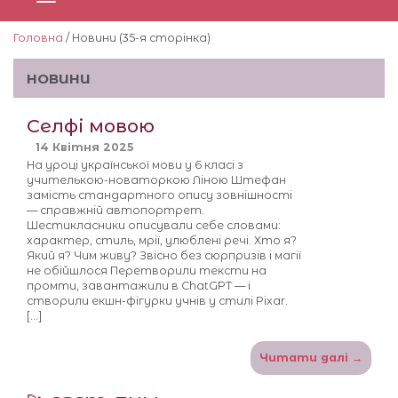
Головна
/ Новини (35-я сторiнка)
НОВИНИ
Селфі мовою
14 Квітня 2025
На уроці української мови у 6 класі з
учителькою-новаторкою Ліною Штефан
замість стандартного опису зовнішності
— справжній автопортрет.
Шестикласники описували себе словами:
характер, стиль, мрії, улюблені речі. Хто я?
Який я? Чим живу? Звісно без сюрпризів і магії
не обійшлося Перетворили тексти на
промти, завантажили в ChatGPT — і
створили екшн-фігурки учнів у стилі Pixar.
[…]
Читати далі →