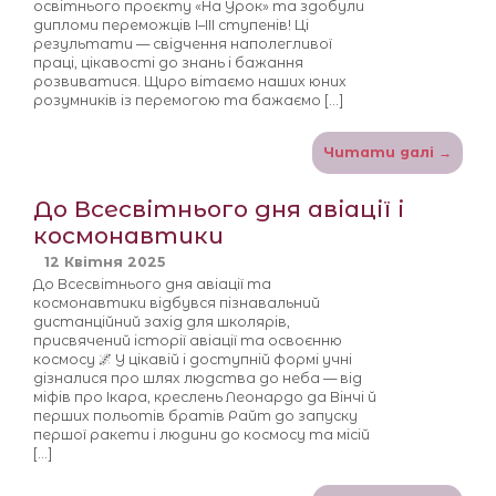
освітнього проєкту «На Урок» та здобули
дипломи переможців І–ІІІ ступенів! Ці
результати — свідчення наполегливої
праці, цікавості до знань і бажання
розвиватися. Щиро вітаємо наших юних
розумників із перемогою та бажаємо […]
Читати далі →
До Всесвітнього дня авіації і
космонавтики
12 Квітня 2025
До Всесвітнього дня авіації та
космонавтики відбувся пізнавальний
дистанційний захід для школярів,
присвячений історії авіації та освоєнню
космосу 🌌 У цікавій і доступній формі учні
дізналися про шлях людства до неба — від
міфів про Ікара, креслень Леонардо да Вінчі й
перших польотів братів Райт до запуску
першої ракети і людини до космосу та місій
[…]