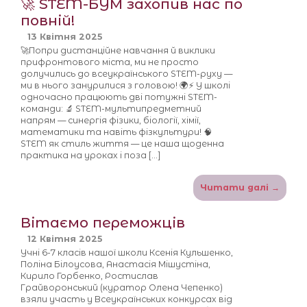
🚀 STEM-БУМ захопив нас по
повній!
13 Квітня 2025
🚀Попри дистанційне навчання й виклики
прифронтового міста, ми не просто
долучились до всеукраїнського STEM-руху —
ми в нього занурилися з головою! 🌍⚡️ У школі
одночасно працюють дві потужні STEM-
команди: 🔬 STEM-мультипредметний
напрям — синергія фізики, біології, хімії,
математики та навіть фізкультури! 🧠
STEM як стиль життя — це наша щоденна
практика на уроках і поза […]
Читати далі →
Вітаємо переможців
12 Квітня 2025
Учні 6-7 класів нашої школи Ксенія Кульшенко,
Поліна Білоусова, Анастасія Мішустіна,
Кирило Горбенко, Ростислав
Грайворонський (куратор Олена Чепенко)
взяли участь у Всеукраїнських конкурсах від