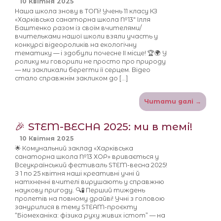
10 Квітня 2025
Наша школа знову в ТОПі! Учень 11 класу КЗ
«Харківська санаторна школа №13″ Ілля
Баштенко разом із своїм вчителями/
вчительками нашої школи взяли участь у
конкурсі відеороликів на екологічну
тематику — і здобули почесне ІІ місце! 🏆🌍 У
ролику ми говорили не просто про природу
— ми закликали берегти її серцем. Відео
стало справжнім закликом до […]
Читати далі →
🎉 STEM-ВЕСНА 2025: ми в темі!
10 Квітня 2025
🌟 Комунальний заклад «Харківська
санаторна школа №13 ХОР» вривається у
Всеукраїнський фестиваль STEM-весна 2025!
З 1 по 25 квітня наші креативні учні й
натхненні вчителі вирушають у справжню
наукову пригоду. 🔍🧪 Перший тиждень
пролетів на повному драйві! Учні з головою
занурилися в тему STЕАM-проєкту
“Біомеханіка: фізика руху живих істот” — на