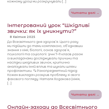
кожному уроці ми розкручували […]
Читати далі →
Інтегрований урок “Шкідливі
звички: як їх уникнути?”
8 Квітня 2025
До Всесвітнього дня здоров’я. Цього разу
ми підійшли до теми комплексно, об’єднавши
знання з хімії, біології, основ здоров’я,
психології та соціології. Учні 7–11 класів разом
із викладачами досліджували причини та
наслідки шкідливих звичок, критично
аналізували їхній вплив та шукали шляхи
профілактики. 🔍 Різнопредметний підхід:
Кожен викладач розкрив проблему зі свого
фахового погляду: Наталя Ходакова (хімія,
[…]
Читати далі →
Онлайн-заходи до Всесвітнього