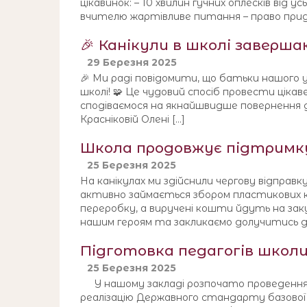
цікавинок: – 10 хвилин гучних оплесків від
вчителю жартівливе питання – право прид
🎉 Канікули в школі завершаю
29 Березня 2025
🎉 Ми раді повідомити, що батьки нашого уч
школі! 🧩 Це чудовий спосіб провести цікав
сподіваємося на якнайшвидше повернення д
Красніковій Олені […]
Школа продовжує підтримку 
25 Березня 2025
На канікулах ми здійснили чергову відправк
активно займається збором пластикових к
переробку, а виручені кошти йдуть на за
нашим героям та закликаємо долучитись до ц
Підготовка педагогів школи
25 Березня 2025
У нашому закладі розпочато проведення с
реалізацію Державного стандарту базової с