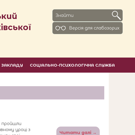
ький
івської
Версiя для слабозорих
Ь ЗАКЛАДУ
СОЦІАЛЬНО-ПСИХОЛОГІЧНА СЛУЖБА
3 пройшли
ивному уроці з
Читати далі →