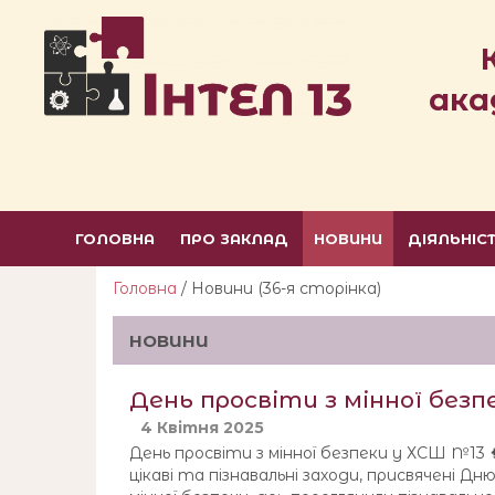
ака
ГОЛОВНА
ПРО ЗАКЛАД
НОВИНИ
ДІЯЛЬНІС
Головна
/ Новини (36-я сторiнка)
НОВИНИ
День просвіти з мінної безп
4 Квітня 2025
День просвіти з мінної безпеки у ХСШ №13 
цікаві та пізнавальні заходи, присвячені Д