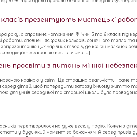
 відео 🎥, -пригадали правила безпечної поведінки 🚷, -переві
 6 класів презентують мистецькі робо
а року, а справжнє натхнення! 💐 Учні 5 та 6 класів під к
 роботи, сповнені яскравих кольорів, сонячного тепла та 
деопрезентацію цих чарівних творів, де кожен малюнок роз
асолоджуйтесь красою весни очима […]
ень просвіти з питань мінної небезпе
інованою країною у світі. Це страшна реальність, і саме 
серед дітей, щоб попередити загрозу їхньому життю та 
етою для учнів середньої та старшої школи було проведено 
ласників перетворилося на дуже веселу подію. Кожен з ді
истати у будь-який момент за бажанням. А серед призів 