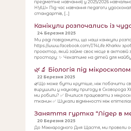
предметне навчання) у 2025/2026 навчальном
НУШ» Під час навчання педагоги удоскона
стандартів, […]
Канікули розпочались із чудо
24 Березня 2025
Ми раді повідомити, що наші канікули розпоч
https://www.facebook.com/IT4Life.Kharkiv 
проєктор, який займе своє місце в актові
простору: ✨ Чекатиме на дітей для майбут
🌿🔬 Біологія під мікроскоп
22 Березня 2025
🌿Що може бути крутіше, ніж побачити сві
вирушили у наукову пригоду в Сковорода ХА
ми робили? ✅ Вчилися працювати з мікроско
тканин ✅ Шукали відмінності між епітеліал
Заняття гуртка “Лідер в ме
20 Березня 2025
До Міжнародного Дня Щастя, ми провели осо