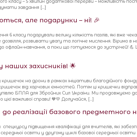
 усього класу – 5 хвилин додаткової перерви – можливість п
умати завдання […]
ться, але подарунки – ні! 🎉
ня 6 класу подарували велику кількість пазлів, які вже чек
е дозвілля, розвивати увагу та логічне мислення. Віримо в 
о офлайн-навчання, а поки що готуємося до зустрічей! 💪
наших захисників! 🌟
у кришечок на дрони в рамках ініціативи благодійного фонд
ришечок від харчових ємностей. Потім ці кришечки відпр
купівлю БПЛА для Збройних Сил України. Ми продовжуємо 
ієї важливої справи! 💙💛 Долучайся, […]
 до реалізації базового предметного 
пецкурсу підвищення кваліфікації для вчителів, які забе
ередньої освіти у другому циклі базової середньої освіти