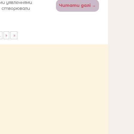
ми уявленнями
Читати далі →
ки створювали
.
»
»