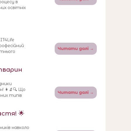
роцесу в
их освітніх
IT4Life
професійний
Читати далі →
ітнього
 тварин
дники
 👩‍🔬🔍 Що
Читати далі →
зних типів
стя! 🌟
ників навколо