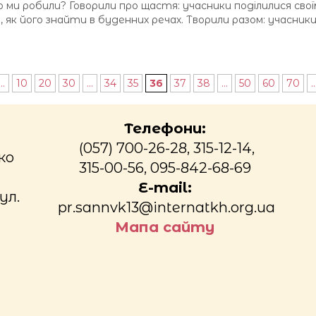
ми робили? Говорили про щастя: учасники поділилися свої
и, як його знайти в буденних речах. Творили разом: учасни
...
10
20
30
...
34
35
36
37
38
...
50
60
70
..
Телефони:
(057) 700-26-28, 315-12-14,
ко
315-00-56, 095-842-68-69
E-mail:
ул.
pr.sannvk13@internatkh.org.ua
Мапа сайту