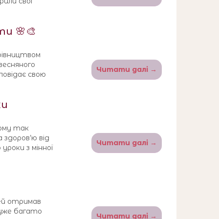
рили свої
ти 🌸🎨
ерівництвом
весняного
Читати далі →
повідає свою
ки
тому так
здоров’ю від
Читати далі →
уроки з мінної
тей отримав
дуже багато
Читати далі →