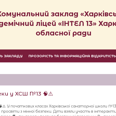
Комунальний заклад «Харківс
демічний ліцей «ІНТЕЛ 13» Харк
обласної ради
ТЬ ЗАКЛАДУ
ПРОЗОРІСТЬ ТА ІНФОРМАЦІЙНА ВІДКРИТІСТ
еки у ХСШ №13 🧠⚠️
🧠⚠️ У початкових класах Харківської санаторної школи №1
ню просвіти з мінної безпеки. Діти взяли участь в інтеракт