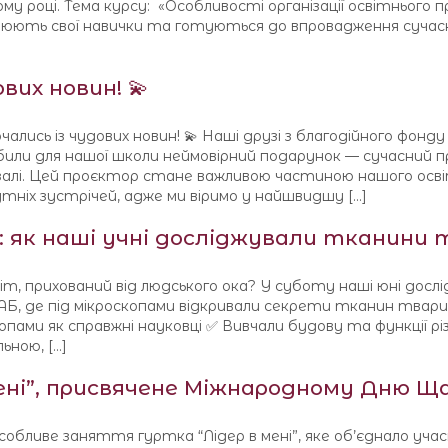
у році. Тема курсу: «Особливості організації освітнього п
люють свої навички та готуються до впровадження сучасн
вих новин! 💫
ались із чудових новин! 💫 Наші друзі з благодійного фонду 
зробили для нашої школи неймовірний подарунок — сучасний 
й залі. Цей проєктор стане важливою частиною нашого осв
ніх зустрічей, адже ми віримо у найшвидшу […]
ом: як наші учні досліджували тканини
т, прихований від людського ока? У суботу наші юні дослі
Б, де під мікроскопами відкривали секрети тканин тварин!
пами як справжні науковці ✅ Вивчали будову та функції рі
ьною, […]
ні”, присвячене Міжнародному Дню Ща
бливе заняття гуртка “Лідер в мені”, яке об’єднало учас