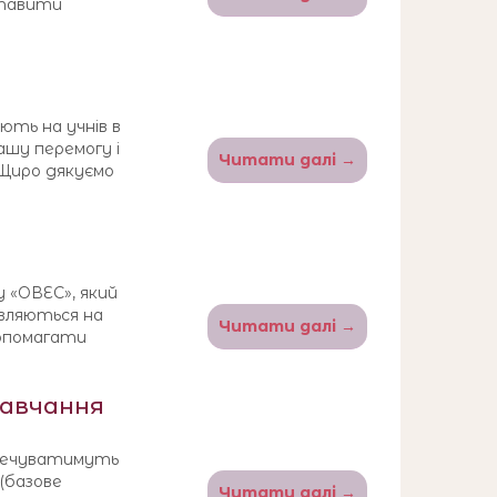
оставити
ають на учнів в
нашу перемогу і
Читати далі →
 Щиро дякуємо
у «ОВЕС», який
авляються на
Читати далі →
допомагати
навчання
зпечуватимуть
 (базове
Читати далі →