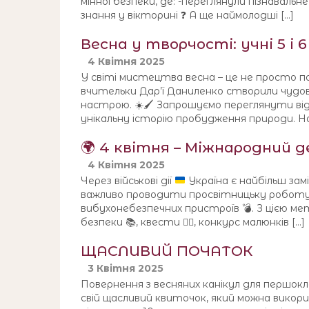
мінної безпеки, де: -переглянули пізнавальне
знання у вікторині ❓ А ще наймолодші […]
Весна у творчості: учні 5 і
4 Квітня 2025
У світі мистецтва весна – це не просто пор
вчительки Дар’ї Даниленко створили чудові
настрою. ☀️🖌️ Запрошуємо переглянути ві
унікальну історію пробудження природи. Н
🌍 4 квітня – Міжнародний д
4 Квітня 2025
Через військові дії
Україна є найбільш зам
важливо проводити просвітницьку роботу 
вибухонебезпечних пристроїв
💣
. З цією м
безпеки
📚
, квести
🕵️‍♂️
, конкурс малюнків […]
ЩАСЛИВИЙ ПОЧАТОК
3 Квітня 2025
Повернення з весняних канікул для першок
свій щасливий квиточок, який можна викор