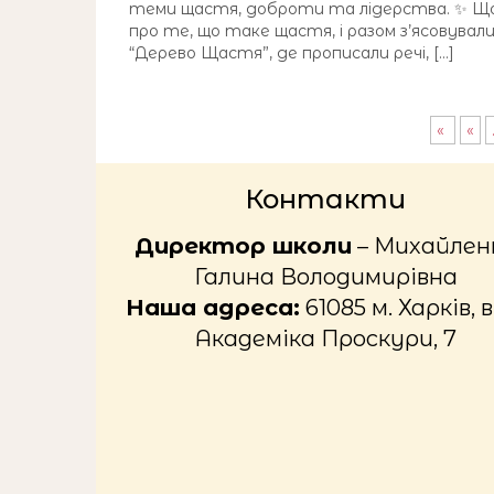
теми щастя, доброти та лідерства. ✨ Що 
про те, що таке щастя, і разом з’ясовувал
“Дерево Щастя”, де прописали речі, […]
«
«
Контакти
Директор школи
– Михайлен
Галина Володимирівна
Наша адреса:
61085 м. Харків, в
Академіка Проскури, 7